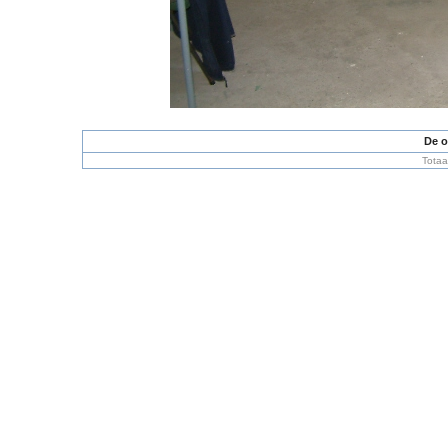
De o
Totaa